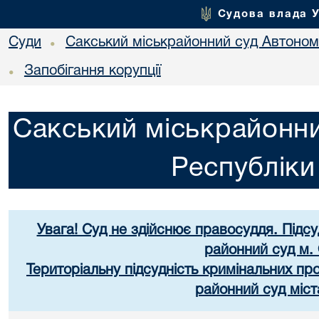
Судова влада 
Суди
Сакський міськрайонний суд Автоном
•
Запобігання корупції
•
Сакський міськрайонни
Республік
Увага! Суд не здійснює правосуддя. Підс
районний суд м.
Територіальну підсудність кримінальних п
районний суд міст