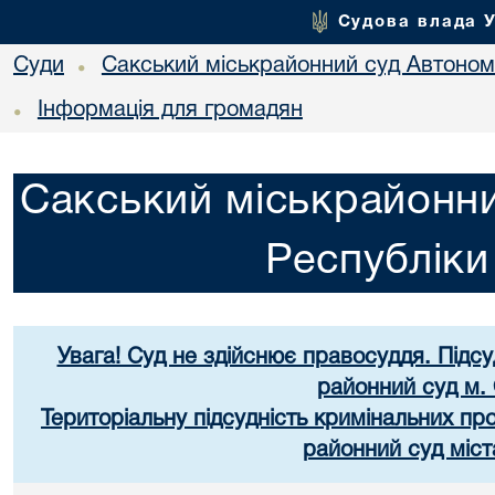
Судова влада 
Суди
Сакський міськрайонний суд Автоном
•
Інформація для громадян
•
Сакський міськрайонни
Республік
Увага! Суд не здійснює правосуддя. Підс
районний суд м.
Територіальну підсудність кримінальних п
районний суд міст