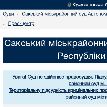
Судова влада 
Суди
Сакський міськрайонний суд Автоном
•
Прес-центр
•
Сакський міськрайонни
Республік
Увага! Суд не здійснює правосуддя. Підс
районний суд м.
Територіальну підсудність кримінальних п
районний суд міст