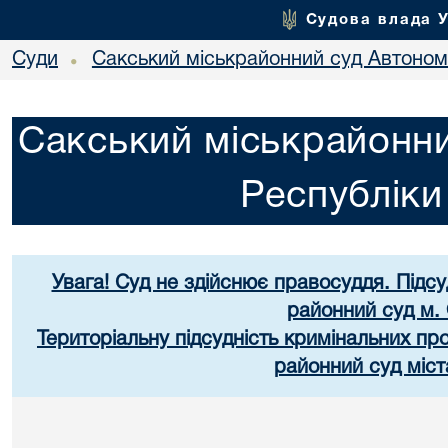
Судова влада 
Суди
Сакський міськрайонний суд Автоном
•
Сакський міськрайонни
Республік
Увага! Суд не здійснює правосуддя. Підс
районний суд м.
Територіальну підсудність кримінальних п
районний суд міст