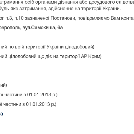
атримання осіб органами дізнання або досудового слідств
удь-яке затримання, здійсненне на території України.
г п.3, п.10 зазначеної Постанови, повідомляємо Вам контак
мферополь, вул.Самокиша, 6а
ий по всій території України цілодобовий)
ий цілодобовий що діє на території АР Крим)
ий)
ї частини з 01.01.2013 р.)
ї частини з 01.01.2013 р.)
ua