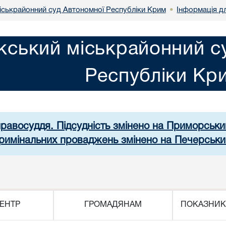
іськрайонний суд Автономної Республіки Крим
Інформація д
•
кський міськрайонний с
Республіки Кр
правосуддя. Підсудність змінено на Приморськ
 кримінальних проваджень змінено на Печерськи
ЕНТР
ГРОМАДЯНАМ
ПОКАЗНИК