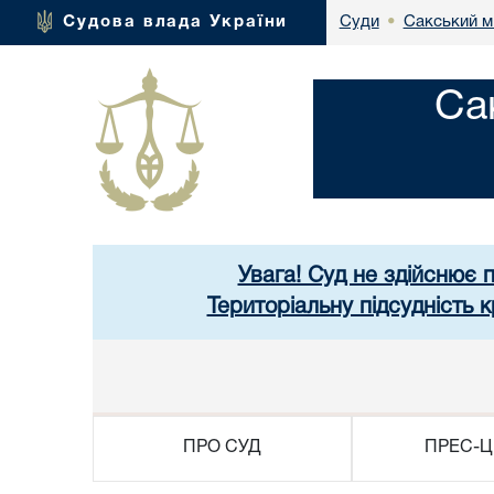
Сакський м
Судова влада України
Суди
•
Са
Увага! Суд не здійснює 
Територіальну підсудність
ПРО СУД
ПРЕС-Ц