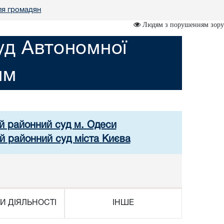
ля громадян
Людям з порушенням зору
уд Автономної
им
ий районний суд м. Одеси
й районний суд міста Києва
И ДІЯЛЬНОСТІ
ІНШЕ