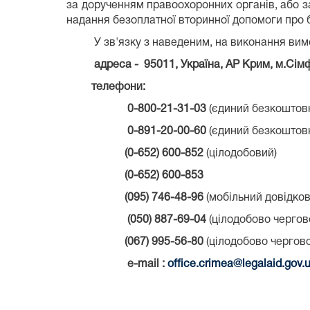
за дорученням правоохоронних органів, або з
надання безоплатної вторинної допомоги про б
У зв'язку з наведеним, на виконання вимо
адреса -
95011, Україна, АР Крим, м.Сі
телефони:
0-800-21-31-03
(єдиний безкоштовн
0-891-20-00-60
(єдиний безкоштовн
(0-652) 600-852
(цілодобовий)
(0-652) 600-853
(0
95
) 746-48-96
(мобільний довідков
(050) 887-69-04
(цілодобово чергово
(067) 995-56-80
(цілодобово чергово
e-mail
:
office.crimea@legalaid.gov.