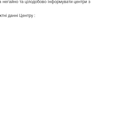
а негайно та цілодобово інформувати центри з
тні данні Центру :