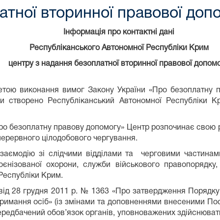
атної вторинної правової доп
Інформація про контактні дані
Республіканського Автономної Республіки Крим
центру з надання безоплатної вторинної правової допом
иконання вимог Закону України «Про безоплатну пра
ни створено Республіканський Автономної Республіки К
Про безоплатну правову допомогу» Центр розпочинає свою 
зперервного цілодобового чергування.
заємодію зі слідчими відділами та
черговими частинами
оєнізованої охорони, служби військового правопорядку,
 Республіки Крим.
 від 28 грудня 2011 р. № 1363 «Про затвердження Порядку
тримання осіб» (із змінами та доповненнями внесеними По
 передбачений обов’язок органів, уповноважених здійснюва