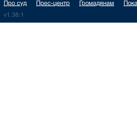
Про суд
Прес-центр
Громадянам
Пока
v1.38.1