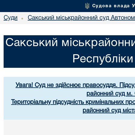
Судова влада 
Суди
Сакський міськрайонний суд Автоном
•
Сакський міськрайонни
Республік
Увага! Суд не здійснює правосуддя. Підс
районний суд м.
Територіальну підсудність кримінальних п
районний суд міст