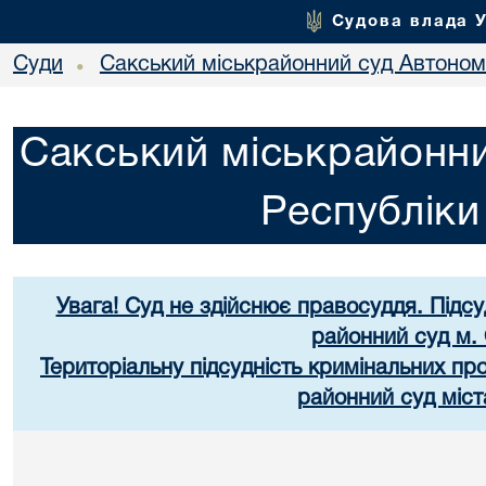
Судова влада 
Суди
Сакський міськрайонний суд Автоном
•
Сакський міськрайонни
Республік
Увага! Суд не здійснює правосуддя. Підс
районний суд м.
Територіальну підсудність кримінальних п
районний суд міст