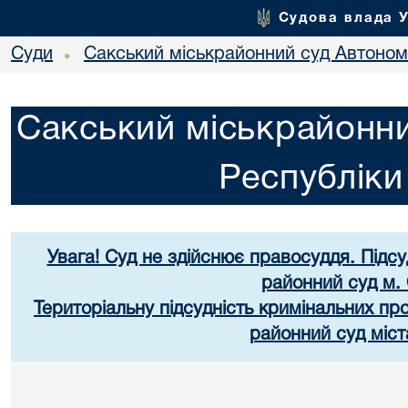
Судова влада 
Суди
Сакський міськрайонний суд Автоном
•
Сакський міськрайонни
Республік
Увага! Суд не здійснює правосуддя. Підс
районний суд м.
Територіальну підсудність кримінальних п
районний суд міст