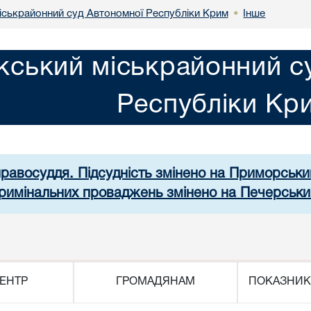
іськрайонний суд Автономної Республіки Крим
Інше
•
кський міськрайонний с
Республіки Кр
правосуддя. Підсудність змінено на Приморськ
 кримінальних проваджень змінено на Печерськи
ЕНТР
ГРОМАДЯНАМ
ПОКАЗНИК