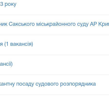
13 року
ик Сакського міськрайонного суду АР Кри
 (1 вакансія)
нсії)
кантну посаду судового розпорядника