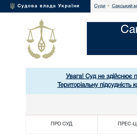
Сакський м
Судова влада України
Суди
•
Са
Увага! Суд не здійснює 
Територіальну підсудність
ПРО СУД
ПРЕС-Ц