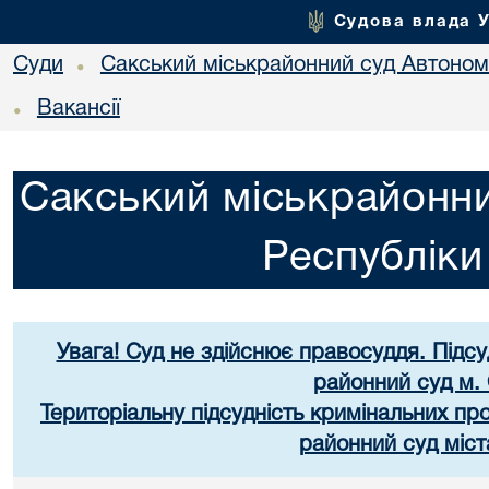
Судова влада 
Суди
Сакський міськрайонний суд Автоном
•
Вакансії
•
Сакський міськрайонни
Республік
Увага! Суд не здійснює правосуддя. Підс
районний суд м.
Територіальну підсудність кримінальних п
районний суд міст