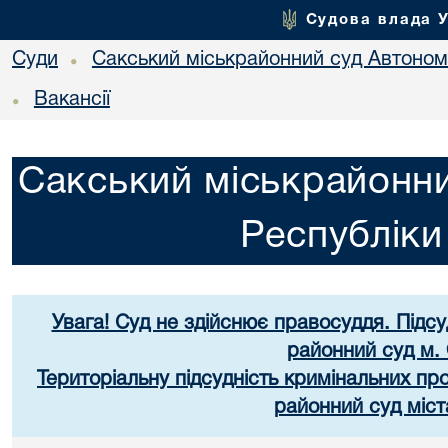
Судова влада 
Суди
Сакський міськрайонний суд Автоном
•
Вакансії
•
Сакський міськрайонни
Республік
Увага! Суд не здійснює правосуддя. Підс
районний суд м.
Територіальну підсудність кримінальних п
районний суд міст