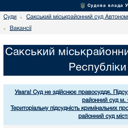
Судова влада 
Суди
Сакський міськрайонний суд Автоном
•
Вакансії
•
Сакський міськрайонни
Республік
Увага! Суд не здійснює правосуддя. Підс
районний суд м.
Територіальну підсудність кримінальних п
районний суд міст