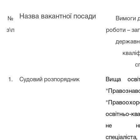
Назва вакантної посади
№
Вимоги д
з\п
роботи – заг
державні
кваліф
с
1.
Судовий розпорядник
Вища осві
"Право
"Правоох
освітньо-кв
не
н
спеціаліст