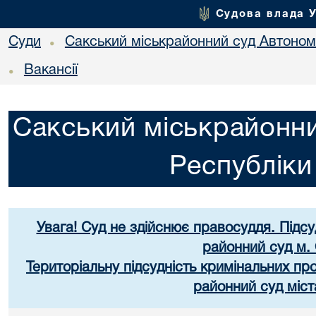
Судова влада 
Суди
Сакський міськрайонний суд Автоном
•
Вакансії
•
Сакський міськрайонни
Республік
Увага! Суд не здійснює правосуддя. Підс
районний суд м.
Територіальну підсудність кримінальних п
районний суд міст