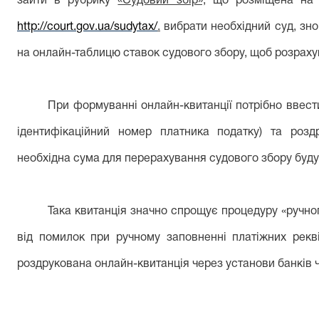
зайти в рубрику
«Судовий збір»,
що розміщена на в
http
://
court
.
gov
.
ua
/
sudytax
/
.
вибрати необхідний суд, зн
на онлайн-таблицю ставок судового збору, щоб розраху
При формуванні онлайн-квитанції потрібно ввести
ідентифікаційний номер платника податку) та роздр
необхідна сума для перерахування судового збору буд
Така квитанція значно спрощує процедуру «ручног
від помилок при ручному заповненні платіжних рекві
роздрукована онлайн-квитанція через установи банків ч