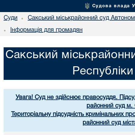
Судова влада 
Суди
Сакський міськрайонний суд Автоном
•
Інформація для громадян
•
Сакський міськрайонни
Республік
Увага! Суд не здійснює правосуддя. Підс
районний суд м.
Територіальну підсудність кримінальних п
районний суд міст