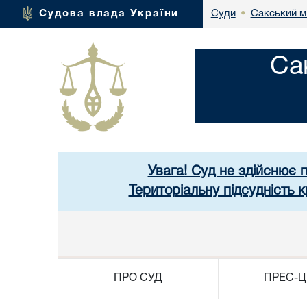
Сакський м
Судова влада України
Суди
•
Са
Увага! Суд не здійснює 
Територіальну підсудність
ПРО СУД
ПРЕС-Ц