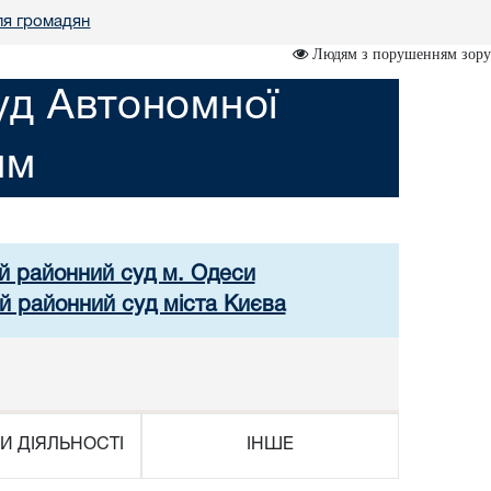
ля громадян
Людям з порушенням зору
уд Автономної
им
ий районний суд м. Одеси
й районний суд міста Києва
И ДІЯЛЬНОСТІ
ІНШЕ