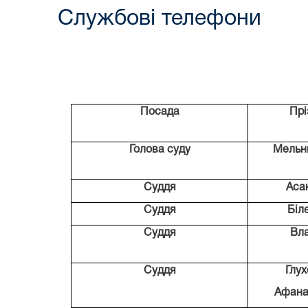
Службові телефони
Посада
Прі
Голова суду
Мельн
Суддя
Аса
Суддя
Біл
Суддя
Вл
Суддя
Глух
Афана