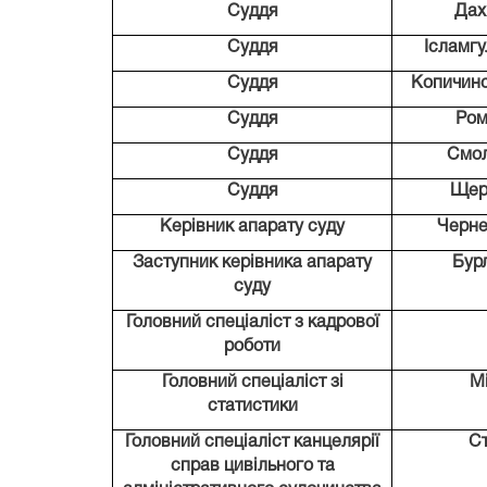
Суддя
Дах
Суддя
Ісламг
Суддя
Копичинс
Суддя
Ром
Суддя
Смол
Суддя
Щер
Керівник апарату суду
Черне
Заступник керівника апарату
Бур
суду
Головний спеціаліст з кадрової
роботи
Головний спеціаліст зі
М
статистики
Головний спеціаліст канцелярії
Ст
справ цивільного та