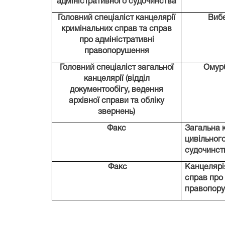
адміністративного судочинства
Головний спеціаліст канцелярії
Вибе
кримінальних справ та справ
про адміністративні
правопорушення
Головний спеціаліст загальної
Омур
канцелярії (відділ
документообігу, ведення
архівної справи та обліку
звернень)
Факс
Загальна 
цивільного
судочинст
Факс
Канцелярі
справ про 
правопор