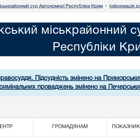
іськрайонний суд Автономної Республіки Крим
Інформація д
•
кський міськрайонний с
Республіки Кр
правосуддя. Підсудність змінено на Приморськ
 кримінальних проваджень змінено на Печерськи
ЕНТР
ГРОМАДЯНАМ
ПОКАЗНИК