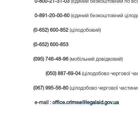
0-800-21-31-03
(єдиний безкоштовний по всі
0-891-20-00-60
(єдиний безкоштовний цілодо
(0-652) 600-852
(цілодобовий)
(0-652) 600-853
(0
95
) 746-48-96
(мобільний довідковий)
(050) 887-69-04
(цілодобово чергової час
(067) 995-56-80
(цілодобово чергової частини 
e-mail
:
office.crimea@legalaid.gov.ua