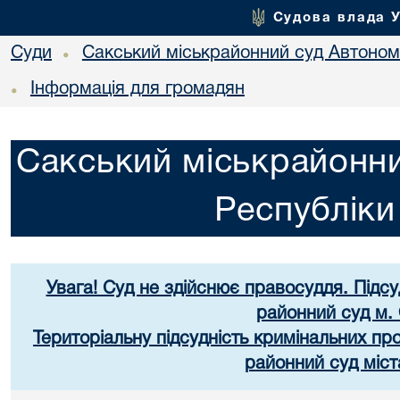
Судова влада 
Суди
Сакський міськрайонний суд Автоном
•
Інформація для громадян
•
Сакський міськрайонни
Республік
Увага! Суд не здійснює правосуддя. Підс
районний суд м.
Територіальну підсудність кримінальних п
районний суд міст