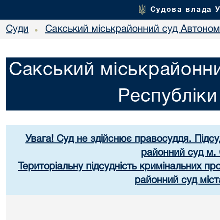
Судова влада 
Суди
Сакський міськрайонний суд Автоном
•
Сакський міськрайонни
Республік
Увага! Суд не здійснює правосуддя. Підс
районний суд м.
Територіальну підсудність кримінальних п
районний суд міст