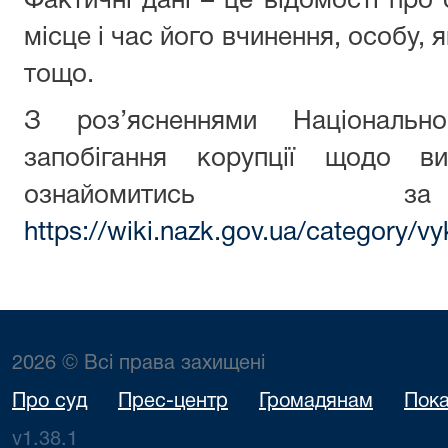
Фактичні дані – це відомості про
місце і час його вчинення, особу,
тощо.
З роз’ясненнями Національн
запобігання корупції щодо ви
ознайомитись з
https://wiki.nazk.gov.ua/category/vy
2026 © Всі права захищені
Про суд
Прес-центр
Громадянам
Пока
v1.38.1