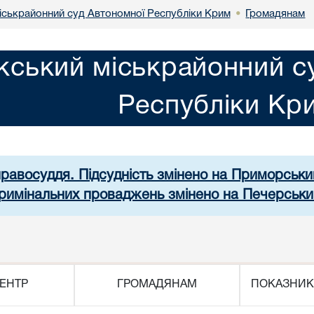
іськрайонний суд Автономної Республіки Крим
Громадянам
•
кський міськрайонний с
Республіки Кр
правосуддя. Підсудність змінено на Приморськ
 кримінальних проваджень змінено на Печерськи
ЕНТР
ГРОМАДЯНАМ
ПОКАЗНИК