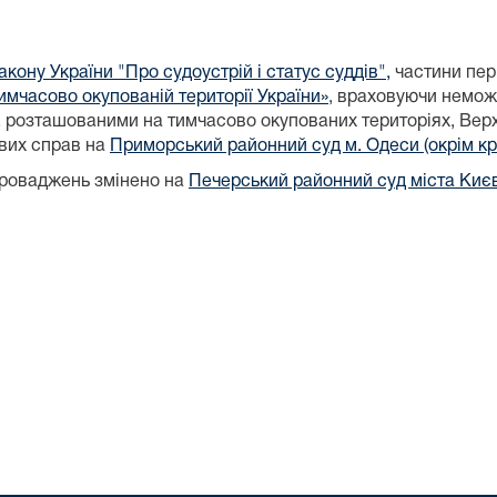
акону України "Про судоустрій і статус суддів",
частини пер
имчасово окупованій території України»
, враховуючи немож
я, розташованими на тимчасово окупованих територіях, В
ових справ на
Приморський районний суд м. Одеси (окрім к
проваджень змінено на
Печерський районний суд міста Киє