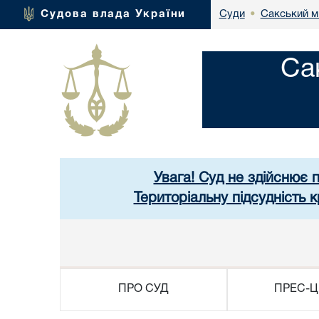
Сакський м
Судова влада України
Суди
•
Са
Увага! Суд не здійснює 
Територіальну підсудність
ПРО СУД
ПРЕС-Ц