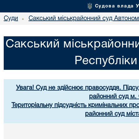
Судова влада 
Суди
Сакський міськрайонний суд Автоном
•
Сакський міськрайонни
Республік
Увага! Суд не здійснює правосуддя. Підс
районний суд м.
Територіальну підсудність кримінальних п
районний суд міст