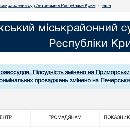
іськрайонний суд Автономної Республіки Крим
Інше
•
кський міськрайонний с
Республіки Кр
правосуддя. Підсудність змінено на Приморськ
 кримінальних проваджень змінено на Печерськи
ЕНТР
ГРОМАДЯНАМ
ПОКАЗНИК