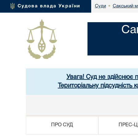
Сакський м
Судова влада України
Суди
•
Са
Увага! Суд не здійснює 
Територіальну підсудність
ПРО СУД
ПРЕС-Ц