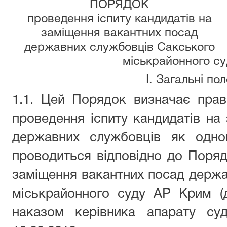
ПОРЯДОК
проведення іспиту кандидатів на
заміщення вакантних посад
державних службовців
Сакського
міськрайонного с
I. Загальні п
1.1. Цей
П
орядок визначає право
проведення іспиту кандидатів на
державних службовців як одно
проводиться відповідно до Поря
заміщення вакантних посад держ
міськрайонного суду АР Крим (д
наказом
керівника апарату су