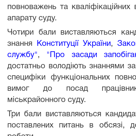
повноважень
та кваліфікаційних
апарату
суду
.
Чотири бали виставляються канд
знання
Конституції України
,
Зако
службу"
,
"Про засади запобіган
достатньо володіють знаннями з
специфіки функціональних пов
вимог до посад працівник
міськрайонного суду
.
Три бали виставляються кандида
поставлених питань в обсязі, 