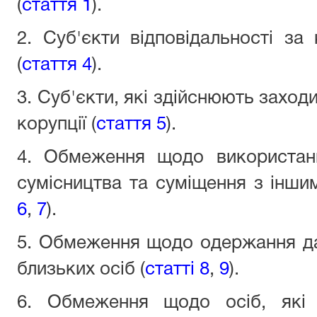
(
стаття 1
).
2. Суб'єкти відповідальності за
(
стаття 4
).
3. Суб'єкти, які здійснюють заходи
корупції (
стаття 5
).
4. Обмеження щодо використан
сумісництва та суміщення з іншим
6
,
7
).
5. Обмеження щодо одержання да
близьких осіб (
статті 8
,
9
).
6. Обмеження щодо осіб, які 