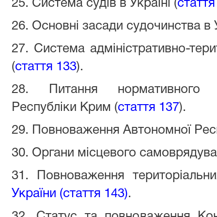
25. Система судів в Україні (
стаття
26. Основні засади судочинства в У
27. Система адміністративно-тери
(
стаття 133
).
28. Питання нормативного 
Республіки Крим (
стаття 137
).
29. Повноваження Автономної Респ
30. Органи місцевого самоврядуван
31. Повноваження територіаль
України (стаття 143)
.
32. Статус та повноваження Кон