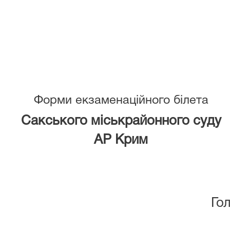
Ф
орми екзаменаційного білета
Сакського міськрайонного суду
АР Крим
ЗАТ
Голова
_______