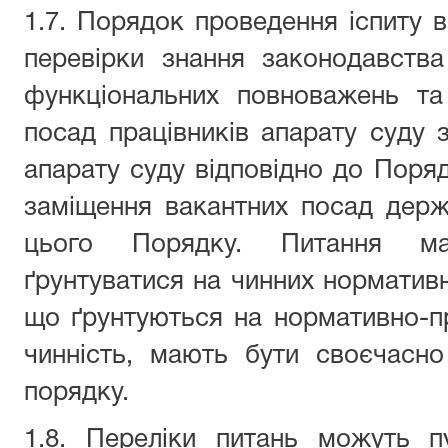
1.7. Порядок проведення іспиту 
перевірки знання законодавств
функціональних повноважень
та
посад працівників апарату
суду
з
апарату суду
відповідно до Поря
заміщення вакантних посад держ
цього
П
орядку. Питання ма
ґрунтуватися на чинних нормативн
що ґрунтуються на нормативно-пр
чинність, мають бути своєчасно
порядку.
1.8. Переліки питань можуть пу