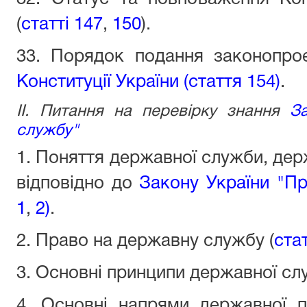
(
статті 147
,
150
).
33. Порядок подання законопро
Конституції України (стаття 154)
.
II. Питання на перевірку знання
З
службу"
1. Поняття державної служби, дер
відповідно до
Закону України "Пр
1
,
2)
.
2. Право на державну службу (
ста
3. Основні принципи державної сл
4. Основні напрями державної п