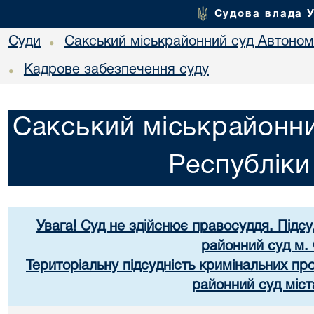
Судова влада 
Суди
Сакський міськрайонний суд Автоном
•
Кадрове забезпечення суду
•
Сакський міськрайонни
Республік
Увага! Суд не здійснює правосуддя. Підс
районний суд м.
Територіальну підсудність кримінальних п
районний суд міст