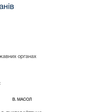
анів
жавних органах
:
В. МАСОЛ