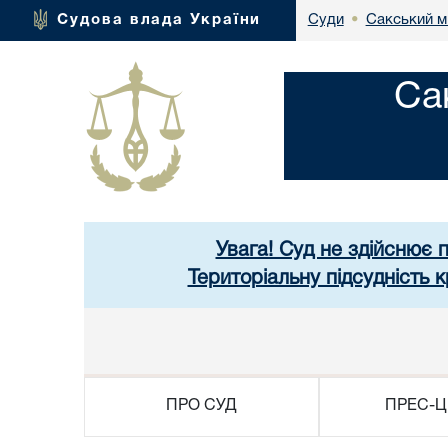
Сакський м
Судова влада України
Суди
•
Са
Увага! Суд не здійснює 
Територіальну підсудність
ПРО СУД
ПРЕС-Ц