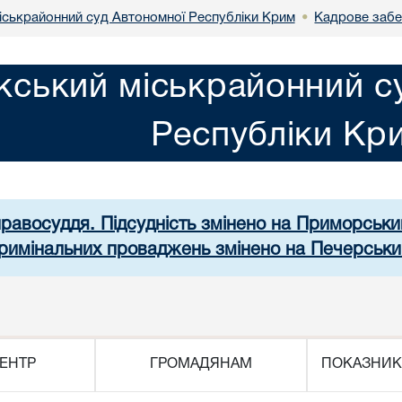
іськрайонний суд Автономної Республіки Крим
Кадрове забе
•
кський міськрайонний с
Республіки Кр
правосуддя. Підсудність змінено на Приморськ
 кримінальних проваджень змінено на Печерськи
ЕНТР
ГРОМАДЯНАМ
ПОКАЗНИК