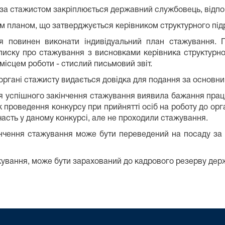
 за стажистом закріплюється державний службовець, відпо
м планом, що затверджується керівником структурного підр
 повинен виконати індивідуальний план стажування. 
писку про стажування з висновками керівника структурн
місцем роботи - стислий письмовий звіт.
органі стажисту видається довідка для подання за основни
ля успішного закінчення стажування виявила бажання пра
проведення конкурсу при прийнятті осіб на роботу до орга
часть у даному конкурсі, але не проходили стажування.
нчення стажування може бути переведений на посаду за 
ування, може бути зарахований до кадрового резерву дер