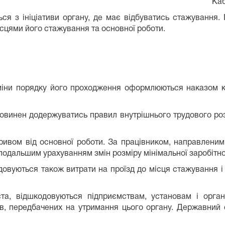
Кабі
ься з ініціативи органу, де має відбуватись стажування
місцями його стажування та основної роботи.
зміни порядку його проходження оформлюються наказом к
овинен додержуватись правил внутрішнього трудового роз
ривом від основної роботи. За працівником, направленим
подальшим урахуванням змін розміру мінімальної заробітно
вуються також витрати на проїзд до місця стажування і 
іста, відшкодовуються підприємствам, установам і орга
ів, передбачених на утримання цього органу. Державний о