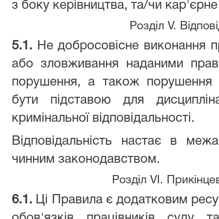
з боку керівництва, та/чи кар'єрн
Розділ V. Відпов
5.1.
Не добросовісне виконання пр
або зловживання наданими прав
порушення, а також порушення
бути підставою для дисципліна
кримінальної відповідальності.
Відповідальність настає в межа
чинним законодавством.
Розділ VI. Прикінц
6.1.
Ці Правила є додатковим рес
обов'язків працівників суду т