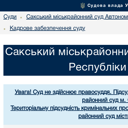
Судова влада 
Суди
Сакський міськрайонний суд Автоном
•
Кадрове забезпечення суду
•
Сакський міськрайонни
Республік
Увага! Суд не здійснює правосуддя. Підс
районний суд м.
Територіальну підсудність кримінальних п
районний суд міст