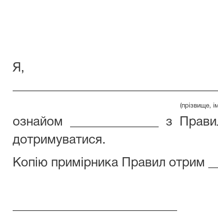
Я,
________________________________
(прізвище, ім'я, по бат
ознайом ______________ з Прави
дотримуватися.
Копію примірника Правил отрим __
__________________________