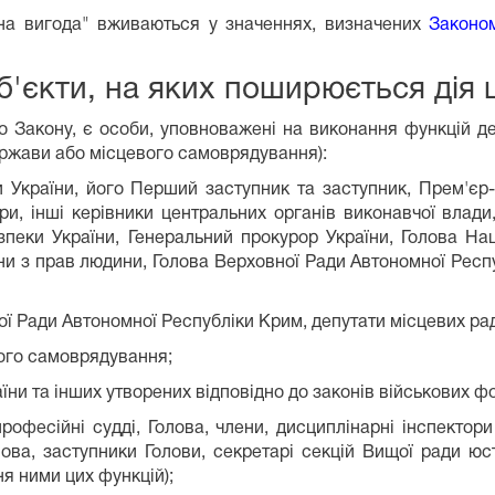
ірна вигода" вживаються у значеннях, визначених
Законом
уб'єкти, на яких поширюється дія 
го Закону, є особи, уповноважені на виконання функцій д
ержави або місцевого самоврядування):
 України, його Перший заступник та заступник, Прем'єр-
стри, інші керівники центральних органів виконавчої влади
зпеки України, Генеральний прокурор України, Голова На
и з прав людини, Голова Верховної Ради Автономної Респу
ної Ради Автономної Республіки Крим, депутати місцевих ра
вого самоврядування;
аїни та інших утворених відповідно до законів військових ф
професійні судді, Голова, члени, дисциплінарні інспектори 
лова, заступники Голови, секретарі секцій Вищої ради юст
ня ними цих функцій);