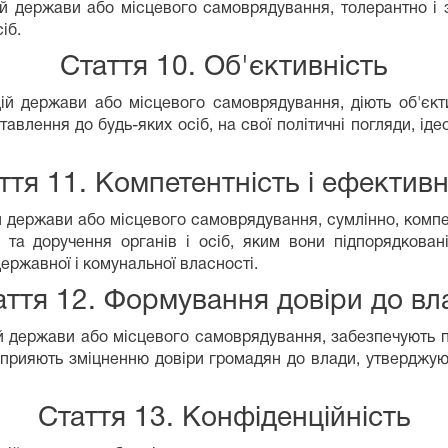
й держави або місцевого самоврядування, толерантно і з
іб.
Стаття 10. Об'єктивність
ій держави або місцевого самоврядування, діють об'єкти
влення до будь-яких осіб, на свої політичні погляди, ідеол
ття 11. Компетентність і ефективн
 держави або місцевого самоврядування, сумлінно, компет
а доручення органів і осіб, яким вони підпорядковані,
ржавної і комунальної власності.
аття 12. Формування довіри до вл
й держави або місцевого самоврядування, забезпечують п
сприяють зміцненню довіри громадян до влади, утверджуют
Стаття 13. Конфіденційність