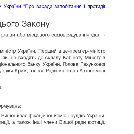
 України "Про засади запобігання і протидії
цього Закону
ержави або місцевого самоврядування (далі -
міністр України, Перший віце-прем'єр-міністр
, які не входять до складу Кабінету Міністрів
ціонального банку України, Голова Рахункової
бліки Крим, Голова Ради міністрів Автономної
д;
ормувань;
Вищої кваліфікаційної комісії суддів України,
иції, а також інші члени Вищої ради юстиції,