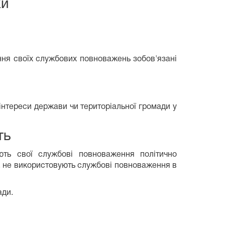
ки
ння своїх службових повноважень зобов'язані
нтереси держави чи територіальної громади у
ть
ють свої службові повноваження політично
в, не використовують службові повноваження в
ади.