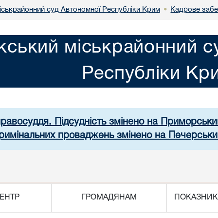
іськрайонний суд Автономної Республіки Крим
Кадрове забе
•
кський міськрайонний с
Республіки Кр
правосуддя. Підсудність змінено на Приморськ
 кримінальних проваджень змінено на Печерськи
ЕНТР
ГРОМАДЯНАМ
ПОКАЗНИК