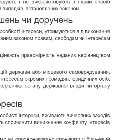
ошують і не використовують в інший спосіб
м випадків, встановлених законом.
ішень чи доручень
собисті інтереси, утримуються від виконання
ваним законом правам, свободам чи інтересам
цінюють правомірність наданих керівництвом
кцій держави або місцевого самоврядування,
нтересам окремих громадян, юридичних осіб,
керівника органу державної влади чи органу
ересів
собисті інтереси, вживають вичерпних заходів
ть спричинити виникнення конфлікту інтересів
мо чи опосередковано спонукати у будь-який