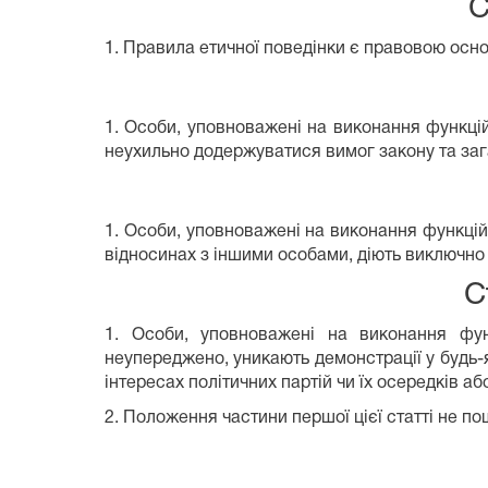
С
1. Правила етичної поведінки є правовою осно
1. Особи, уповноважені на виконання функці
неухильно додержуватися вимог закону та заг
1. Особи, уповноважені на виконання функці
відносинах з іншими особами, діють виключно в
С
1. Особи, уповноважені на виконання фун
неупереджено, уникають демонстрації у будь-
інтересах політичних партій чи їх осередків аб
2. Положення частини першої цієї статті не по