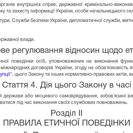
рганів внутрішніх справ, державної кримінально-виконавч
у та захисту інформації України, особи начальницького скла
атури, Служби безпеки України, дипломатичної служби, мит
ержавної влади.
ове регулювання відносин щодо ет
чної поведінки осіб, уповноважених на виконання функ
, міжнародних договорів України, згоду на обов'язковість
упції"
, цього Закону та інших нормативно-правових актів, ви
Стаття 4. Дія цього Закону в часі
й держави або місцевого самоврядування, зобов'язані вж
уватися під час виконання своїх службових повноважень.
Розділ II
ПРАВИЛА ЕТИЧНОЇ ПОВЕДІНКИ