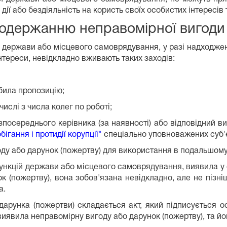
дії або бездіяльність на користь своїх особистих інтересів т
 одержанню неправомірної вигоди
 держави або місцевого самоврядування, у разі надходже
нтереси, невідкладно вживають таких заходів:
обила пропозицію;
числі з числа колег по роботі;
посереднього керівника (за наявності) або відповідний ви
ігання і протидії корупції"
спеціально уповноважених суб'єк
ду або дарунок (пожертву) для використання в подальшому
ункцій держави або місцевого самоврядування, виявила у
к (пожертву), вона зобов'язана невідкладно, але не пізн
а.
дарунка (пожертви) складається акт, який підписується
иявила неправомірну вигоду або дарунок (пожертву), та йо