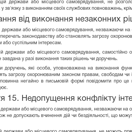
цій держави або місцевого самоврядування, не розгол
 у зв'язку з виконанням своїх службових повноважень, крі
ання від виконання незаконних р
й держави або місцевого самоврядування, незважаючи на о
суперечать законодавству або становлять загрозу охороню
 або суспільним інтересам.
ій держави або місцевого самоврядування, самостійно о
 завдана у разі виконання таких рішень чи доручень.
чи доручень, які особа, уповноважена на виконання фун
ять загрозу охоронюваним законом правам, свободам чи і
повинна негайно в письмовій формі повідомити про це 
цює.
я 15. Недопущення конфлікту інт
 держави або місцевого самоврядування, незважаючи на о
ож не допускають вчинення дій чи бездіяльності, що можу
ій держави або місцевого самоврядування, не можуть пря