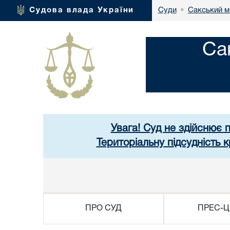
Сакський м
Судова влада України
Суди
•
Са
Увага! Суд не здійснює 
Територіальну підсудність
ПРО СУД
ПРЕС-Ц