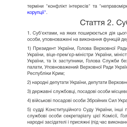
терміни "конфлікт інтересів" та "неправом
корупції"
.
Стаття 2. С
1. Суб'єктами, на яких поширюється дія цьо
особи, уповноважені на виконання функцій д
1) Президент України, Голова Верховної Ради
України, віце-прем'єр-міністри України, міні
України, та їх заступники, Голова Служби бе
палати, Уповноважений Верховної Ради Україн
Республіки Крим;
2) народні депутати України, депутати Верхов
3) державні службовці, посадові особи місце
4) військові посадові особи Збройних Сил Укр
5) судді Конституційного Суду України, інші 
службові особи секретаріату цієї Комісії, Го
народні засідателі і присяжні (під час виконан