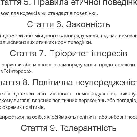
таття 5. Правила етичної поведін
вою для кодексів чи стандартів поведінки.
Стаття 6. Законність
й держави або місцевого самоврядування, під час викона
альновизнаних етичних норм поведінки.
Стаття 7. Пріоритет інтересів
й держави або місцевого самоврядування, представляючи і
 їх інтересах.
таття 8. Політична неупередженіс
кцій держави або місцевого самоврядування, викону
якому вигляді власних політичних переконань або погляді
о окремих політиків.
ширюється на осіб, які обіймають політичні або виборні пос
Стаття 9. Толерантність