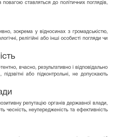
 повагою ставляться до політичних поглядів,
вно, зокрема у відносинах з громадськістю,
огічні, релігійні або інші особисті погляди чи
ість
ентно, вчасно, результативно і відповідально
 підзвітні або підконтрольні, не допускають
ади
озитивну репутацію органів державної влади,
ь чесність, неупередженість та ефективність