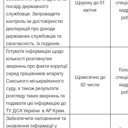
Щороку до 01
спеці
.
посаду державного
квітня
кад
службовця. Запровадити
ро
контроль за достовірністю
декларацій про доходи
державних службовців та
своєчасність
їх подання.
Готувати інформацію щодо
кількості розглянутих
звернень про факти корупції
Гол
серед працівників апарату
Щомісячно до
спеці
.
Сакського міськрайонного
02 числа
кад
суду, а також результати
ро
розгляду таких звернень та
подавати цю інформацію до
ТУ ДСА України
в АР Крим.
Забезпечити наповнення та
оновлення інформації у