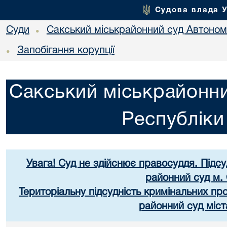
Судова влада 
Суди
Сакський міськрайонний суд Автоном
•
Запобігання корупції
•
Сакський міськрайонни
Республік
Увага! Суд не здійснює правосуддя. Підс
районний суд м.
Територіальну підсудність кримінальних п
районний суд міст