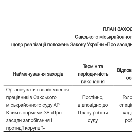
ПЛАН ЗАХОД
Сакського міськрайонног
щодо реалізації положень Закону України «Про засади з
Термін та
№
Відпов
Найменування заходів
періодичність
п
ос
виконання
Організувати ознайомлення
працівників Сакського
Постійно,
Гол
міськрайонного суду АР
відповідно до
спеці
.
Крим з нормами ЗУ «Про
Плану роботи
кад
засади запобігання і
суду
ро
протидії корупції»