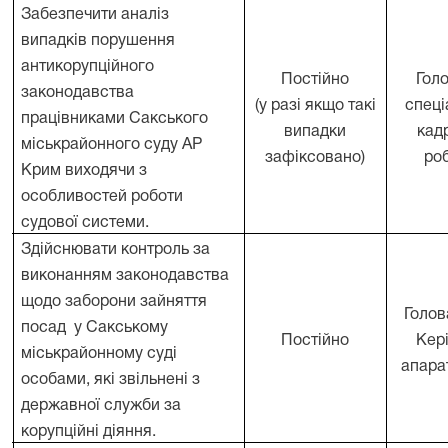
Забезпечити аналіз
випадків порушення
антикорупційного
Постійно
Гол
законодавства
(у разі якщо такі
спеці
.
працівниками Сакського
випадки
кад
міськрайонного суду АР
зафіксовано)
ро
Крим виходячи з
особливостей роботи
судової системи.
Здійснювати контроль за
виконанням законодавства
щодо заборони зайняття
Голов
посад
у Сакському
.
Постійно
Кер
міськрайонному суді
апара
особами, які звільнені з
державної служби за
корупційні діяння.