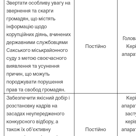
Звертати особливу увагу на
звернення та скарги
громадян, що містять
інформацію щодо
корупційних діянь, вчинених
Голов
державними службовцями
.
Постійно
Кер
Сакського міськрайонного
апара
суду з метою своєчасного
виявлення та усунення
причин, що можуть
породжувати порушення
прав та свобод громадян.
Забезпечити якісний добір і
Кер
розстановку кадрів на
апарат
засадах неупередженого
заст
конкурсного відбору, а
кері
.
також їх об
’
єктивну
Постійно
апарат