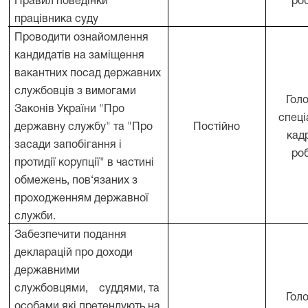
Правил поведінки
ро
працівника суду
Проводити ознайомлення
кандидатів на заміщення
вакантних посад державних
службовців з вимогами
Гол
Законів України "Про
спеці
.
державну службу" та "Про
Постійно
кад
засади запобігання і
ро
протидії корупції" в частині
обмежень, пов‘язаних з
проходженням державної
служби.
Забезпечити подання
декларацій про доходи
державними
службовцями,
суддями, та
Гол
особами які претендують на