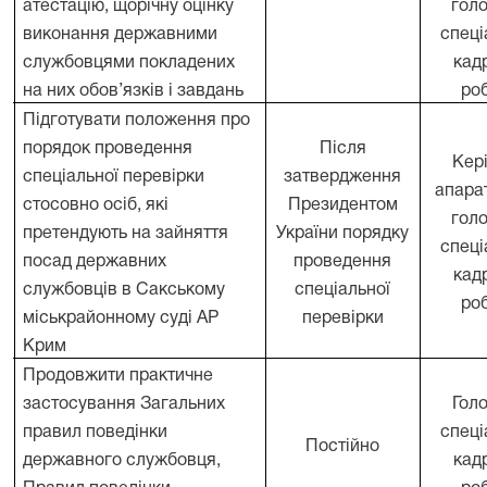
атестацію, щорічну оцінку
гол
виконання державними
спеці
службовцями покладених
кад
на них обов
’
язків і завдань
ро
Підготувати положення про
порядок проведення
Після
Кер
спеціальної перевірки
затвердження
апарат
стосовно осіб, які
Президентом
гол
.
претендують на зайняття
України порядку
спеці
посад державних
проведення
кад
службовців в Сакському
спеціальної
ро
міськрайонному суді АР
перевірки
Крим
Продовжити практичне
застосування Загальних
Гол
правил поведінки
спеці
.
Постійно
державного службовця,
кад