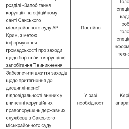
Гол
розділі «Запобігання
спеці
корупції» на офіційному
кад
сайті Сакського
роб
.
міськрайонного суду АР
Постійно
гол
Крим, з метою
спеці
інформування
інформ
громадськості про заходи
техн
щодо боротьби з корупцією,
запобігання її виникнення
Забезпечити вжиття заходів
щодо притягнення до
дисциплінарної
відповідальності винних у
У разі
Кер
2
вчиненні корупційних
необхідності
апара
правопорушень державних
службовців Сакського
міськрайонного суду