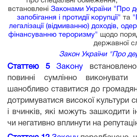
про спеціальні обмеження,
встановлені
Законами України "Про 
запобігання і протидії корупції"
та
"
легалізації (відмиванню) доходів, о
фінансуванню тероризму"
щодо поряд
державної с
Закон України "Про д
Статтею 5
Закону
встановлено
повинні сумлінно виконувати 
шанобливо ставитися до громадян, 
дотримуватися високої культури сп
і вчинків, які можуть зашкодити 
чи негативно вплинути на репутац