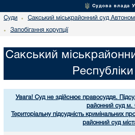
Судова влада 
Суди
Сакський міськрайонний суд Автоном
•
Запобігання корупції
•
Сакський міськрайонни
Республік
Увага! Суд не здійснює правосуддя. Підс
районний суд м.
Територіальну підсудність кримінальних п
районний суд міст