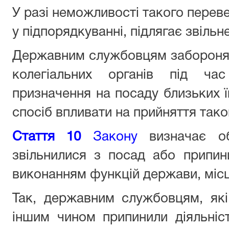
У разі неможливості такого перев
у підпорядкуванні, підлягає звільн
Державним службовцям забороняє
колегіальних органів під ча
призначення на посаду близьких ї
спосіб впливати на прийняття тако
Стаття 10
Закону
визначає о
звільнилися з посад або припини
виконанням функцій держави, міс
Так, державним службовцям, які
іншим чином припинили діяльніс