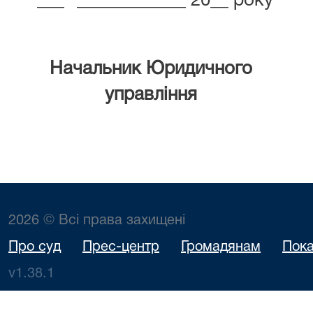
"___" ____________ 20__ року
Начальник Юридичного
управління
2026 © Всі права захищені
Про суд
Прес-центр
Громадянам
Пока
v1.38.1