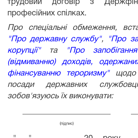
трудовий договір з Держфінм
професійних спілках.
Про спеціальні обмеження, вст
"Про державну службу"
,
"Про за
корупції"
та
"Про запобігання
(відмиванню) доходів, одержан
фінансуванню тероризму"
щодо о
посади державних службовці
зобов'язуюсь їх виконувати:
______________________
_
(підпис)