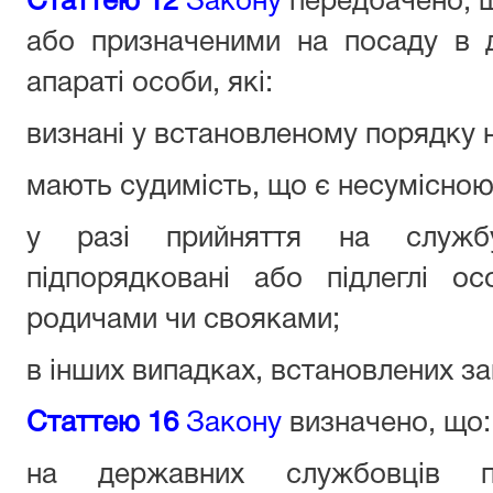
Статтею 12
Закону
передбачено, 
або призначеними на посаду в 
апараті особи, які:
визнані у встановленому порядку 
мають судимість, що є несумісною
у разі прийняття на служб
підпорядковані або підлеглі о
родичами чи свояками;
в інших випадках, встановлених з
Статтею 16
Закону
визначено, що:
на державних службовців п