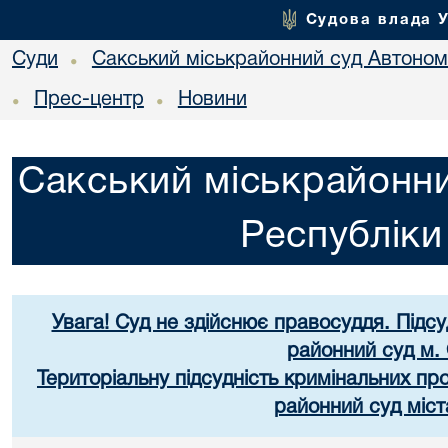
Судова влада 
Суди
Сакський міськрайонний суд Автоном
•
Прес-центр
Новини
•
•
Сакський міськрайонни
Республік
Увага! Суд не здійснює правосуддя. Підс
районний суд м.
Територіальну підсудність кримінальних п
районний суд міст