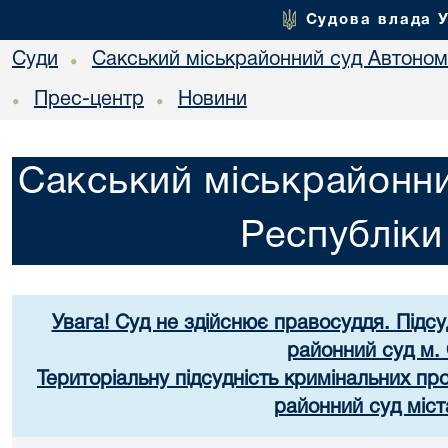
Судова влада 
Суди
Сакський міськрайонний суд Автоном
•
Прес-центр
Новини
•
•
Сакський міськрайонни
Республік
Увага! Суд не здійснює правосуддя. Підс
районний суд м.
Територіальну підсудність кримінальних п
районний суд міст