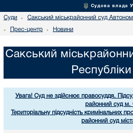
Судова влада 
Суди
Сакський міськрайонний суд Автоном
•
Прес-центр
Новини
•
•
Сакський міськрайонни
Республік
Увага! Суд не здійснює правосуддя. Підс
районний суд м.
Територіальну підсудність кримінальних п
районний суд міст