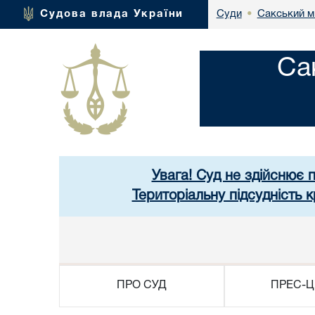
Сакський м
Судова влада України
Суди
•
Са
Увага! Суд не здійснює 
Територіальну підсудність
ПРО СУД
ПРЕС-Ц