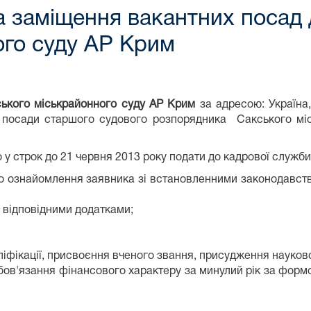
а заміщення вакантних посад
ого суду АР Крим
ького міськрайонного суду АР Крим
за адресою: Україна,
 посади старшого судового розпорядника Сакського мі
у строк до 21 червня 2013 року подати до кадрової служби (
 про ознайомлення заявника зі встановленними законодав
 відповідними додатками;
аліфікації, присвоєння вченого звання, присудження науков
зобов'язання фінансового характеру за минулий рік за фор