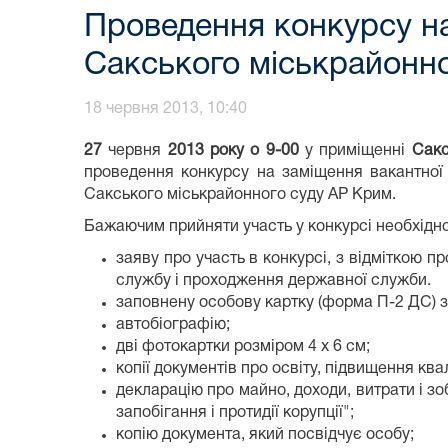
Проведення конкурсу н
Сакського міськрайонн
18 червня 2013, 10:40
27
червня
2013 року о 9-00
у приміщенні
Сакс
проведення конкурсу на заміщення вакантної
Сакського міськрайонного суду АР Крим.
Бажаючим прийняти участь у конкурсі необхідно 
заяву про участь в конкурсі, з відміткою
службу і проходження державної служби.
заповнену особову картку (форма П-2 ДС) з
автобіографію;
дві фотокартки розміром 4 х 6 см;
копії документів про освіту, підвищення кв
декларацію про майно, доходи, витрати і 
запобігання і протидії корупції";
копію документа, який посвідчує особу;