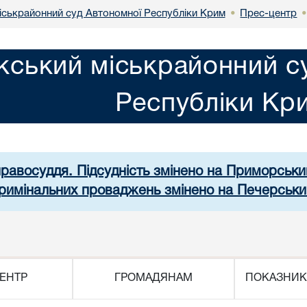
іськрайонний суд Автономної Республіки Крим
Прес-центр
•
кський міськрайонний с
Республіки Кр
правосуддя. Підсудність змінено на Приморськ
 кримінальних проваджень змінено на Печерськи
ЕНТР
ГРОМАДЯНАМ
ПОКАЗНИК