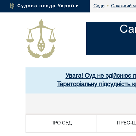
Сакський м
Судова влада України
Суди
•
Са
Увага! Суд не здійснює 
Територіальну підсудність
ПРО СУД
ПРЕС-Ц