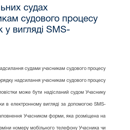
льних судах
икам судового процесу
к у вигляді SMS-
адсилання судами учасникам судового процесу
Порядку
надсилання учасникам судового процесу
 повістки може бути надісланий судом Учаснику
ки в електронному вигляді за допомогою SMS-
заповнення Учасником форми, яка розміщена на
 зміни номеру мобільного телефону Учасника чи