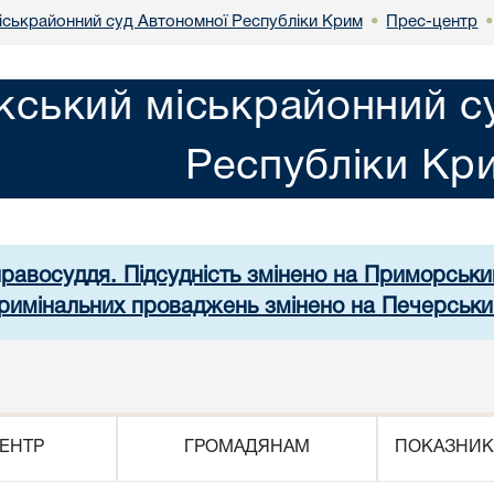
іськрайонний суд Автономної Республіки Крим
Прес-центр
•
кський міськрайонний с
Республіки Кр
правосуддя. Підсудність змінено на Приморськ
 кримінальних проваджень змінено на Печерськи
ЕНТР
ГРОМАДЯНАМ
ПОКАЗНИК