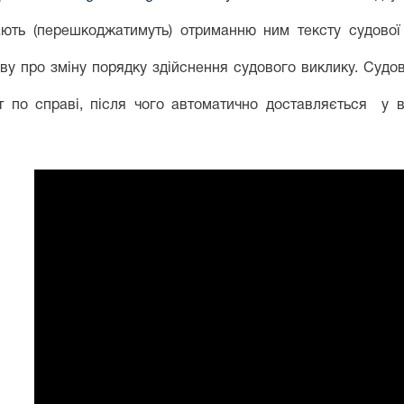
ають (перешкоджатимуть) отриманню ним тексту судової
ву про зміну порядку здійснення судового виклику. Судов
т по справі, після чого автоматично доставляється
у 