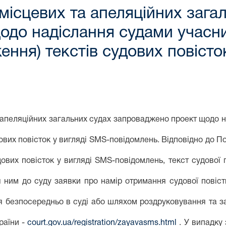
місцевих та апеляційних зага
одо надіслання судами учасн
ння) текстів судових повісто
пеляційних загальних судах запроваджено проект щодо н
ових повісток у вигляді
SMS
-повідомлень. Відповідно до 
дових повісток у вигляді SMS-повідомлень, текст судової
ним до суду заявки про намір отримання судової повіст
я безпосередньо в суді або шляхом роздруковування та 
раїни -
court.gov.ua/registration/zayavasms.html
. У випадку