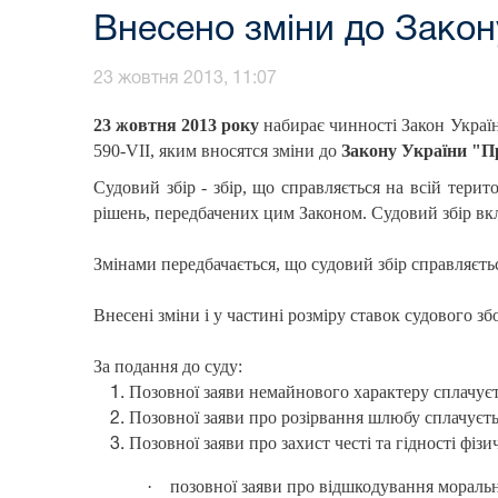
Внесено зміни до Закон
23 жовтня 2013, 11:07
23 жовтня 2013 року
набирає чинності Закон Україн
590-VII, яким вносятся зміни до
Закону України "Пр
Судовий збір - збір, що справляється на всій терит
рішень, передбачених цим Законом. Судовий збір вкл
Змінами передбачається, що судовий збір справляєть
Внесені зміни і у частині розміру ставок судового зб
За подання до суду:
Позовної заяви немайнового характеру сплачуєтьс
Позовної заяви про розірвання шлюбу сплачується
Позовної заяви про захист честі та гідності фізи
·
позовної заяви про відшкодування моральної