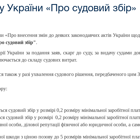
у України «Про судовий збір»
и «Про внесення змін до деяких законодавчих актів України щодо
о судовий збір"
.
орії України за подання заяв, скарг до суду, за видачу судами д
ючається до складу судових витрат.
ся також у разі ухвалення судового рішення, передбаченого цим 
ору:
я судовий збір у розмірі 0,2 розміру мінімальної заробітної плат
 судовий збір у розмірі 0,2 розміру мінімальної заробітної плат
чної особи, ділової репутації фізичної або юридичної особи, а сам
 шкоди з ціною позову до 5 розмірів мінімальної заробітної плати