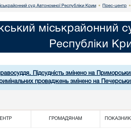
іськрайонний суд Автономної Республіки Крим
Прес-центр
•
кський міськрайонний с
Республіки Кр
правосуддя. Підсудність змінено на Приморськ
 кримінальних проваджень змінено на Печерськи
ЕНТР
ГРОМАДЯНАМ
ПОКАЗНИК