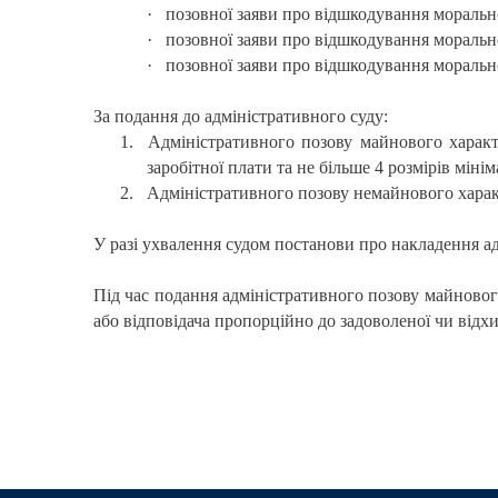
·
позовної заяви про відшкодування моральної
·
позовної заяви про відшкодування моральної
·
позовної заяви про відшкодування моральної
За подання до адміністративного суду:
1.
Адміністративного позову майнового характе
заробітної плати та не більше 4 розмірів мінім
2.
Адміністративного позову немайнового характе
У разі ухвалення судом постанови про накладення адм
Під час подання адміністративного позову майнового
або відповідача пропорційно до задоволеної чи відх