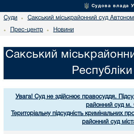
Судова влада 
Суди
Сакський міськрайонний суд Автоном
•
Прес-центр
Новини
•
•
Сакський міськрайонни
Республік
Увага! Суд не здійснює правосуддя. Підс
районний суд м.
Територіальну підсудність кримінальних п
районний суд міст