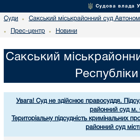
Судова влада 
Суди
Сакський міськрайонний суд Автоном
•
Прес-центр
Новини
•
•
Сакський міськрайонни
Республік
Увага! Суд не здійснює правосуддя. Підс
районний суд м.
Територіальну підсудність кримінальних п
районний суд міст