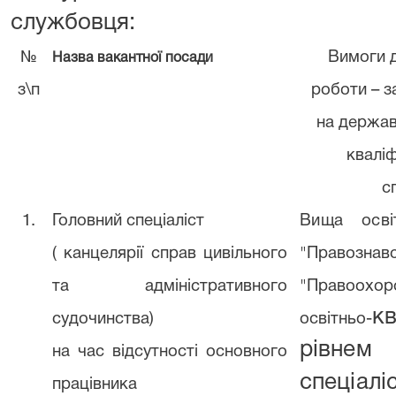
службовця:
№
Вимоги д
Назва вакантної посади
з\п
роботи – з
на держав
кваліф
с
1.
Головний спеціаліст
Вища осв
( канцелярії справ цивільного
"Право
та адміністративного
"Правоохо
кв
судочинства)
освітньо-
рівне
на час відсутності основного
спеціалі
працівника