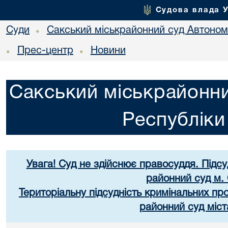
Судова влада 
Суди
Сакський міськрайонний суд Автоном
•
Прес-центр
Новини
•
•
Сакський міськрайонни
Республік
Увага! Суд не здійснює правосуддя. Підс
районний суд м.
Територіальну підсудність кримінальних п
районний суд міст