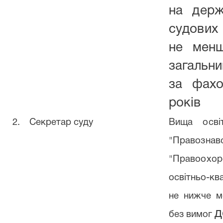
на держ
судови
не менш
загальн
за фах
років
2.
Секретар суду
Вища
осв
"Право
"Правоохо
освітньо-к
не нижче м
д
без вимог