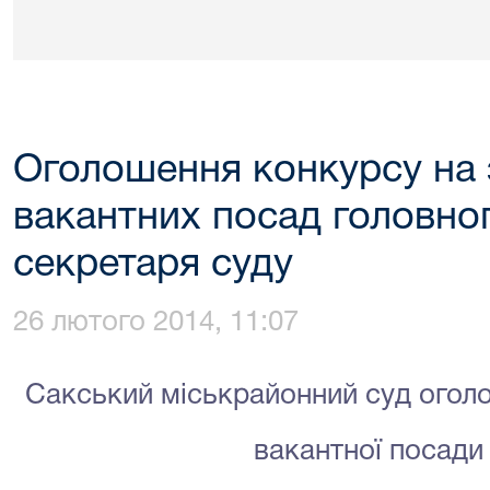
Оголошення конкурсу на
вакантних посад головног
секретаря суду
26 лютого 2014, 11:07
Сакський міськрайонний суд огол
вакантної посади