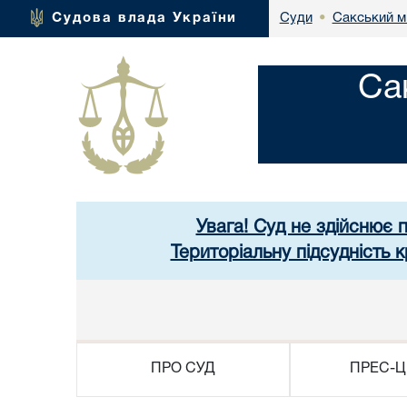
Сакський м
Судова влада України
Суди
•
Са
Увага! Суд не здійснює 
Територіальну підсудність
ПРО СУД
ПРЕС-Ц