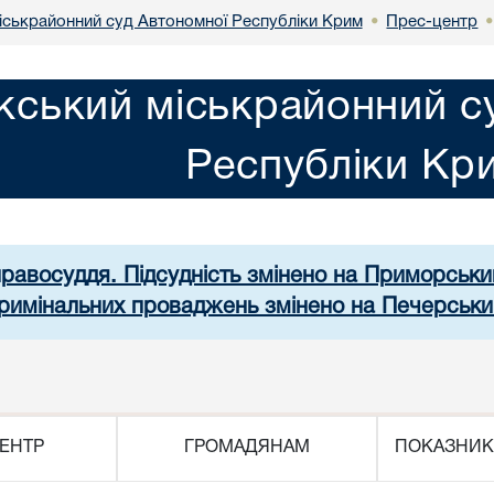
іськрайонний суд Автономної Республіки Крим
Прес-центр
•
кський міськрайонний с
Республіки Кр
правосуддя. Підсудність змінено на Приморськ
 кримінальних проваджень змінено на Печерськи
ЕНТР
ГРОМАДЯНАМ
ПОКАЗНИК