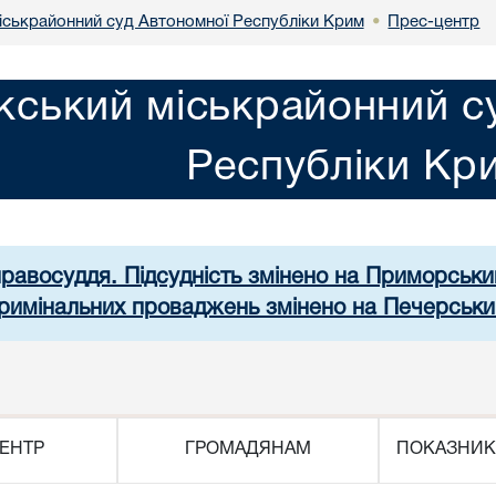
іськрайонний суд Автономної Республіки Крим
Прес-центр
•
кський міськрайонний с
Республіки Кр
правосуддя. Підсудність змінено на Приморськ
 кримінальних проваджень змінено на Печерськи
ЕНТР
ГРОМАДЯНАМ
ПОКАЗНИК