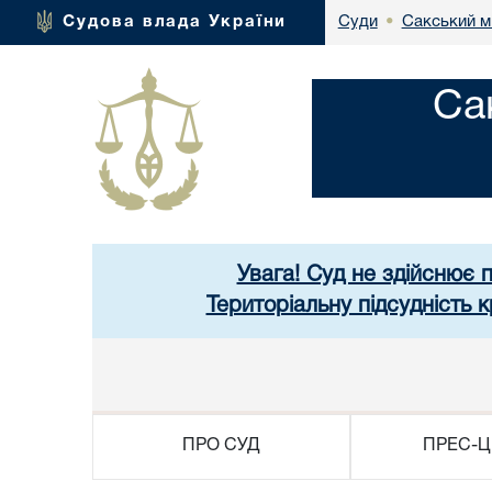
Сакський м
Судова влада України
Суди
•
Са
Увага! Суд не здійснює 
Територіальну підсудність
ПРО СУД
ПРЕС-Ц