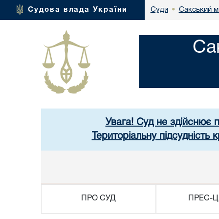
Сакський м
Судова влада України
Суди
•
Са
Увага! Суд не здійснює 
Територіальну підсудність
ПРО СУД
ПРЕС-Ц