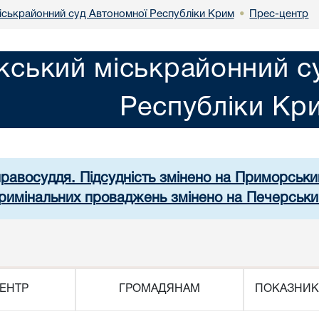
іськрайонний суд Автономної Республіки Крим
Прес-центр
•
кський міськрайонний с
Республіки Кр
правосуддя. Підсудність змінено на Приморськ
 кримінальних проваджень змінено на Печерськи
ЕНТР
ГРОМАДЯНАМ
ПОКАЗНИК