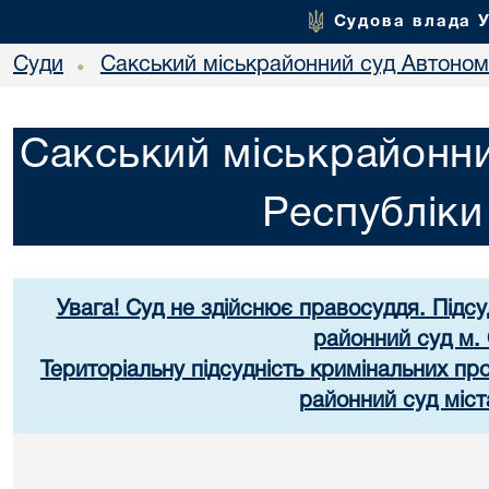
Судова влада 
Суди
Сакський міськрайонний суд Автоном
•
Сакський міськрайонни
Республік
Увага! Суд не здійснює правосуддя. Підс
районний суд м.
Територіальну підсудність кримінальних п
районний суд міст