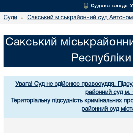
Судова влада 
Суди
Сакський міськрайонний суд Автоном
•
Сакський міськрайонни
Республік
Увага! Суд не здійснює правосуддя. Підс
районний суд м.
Територіальну підсудність кримінальних п
районний суд міст