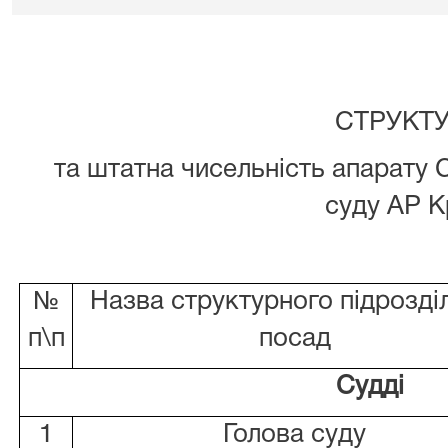
СТРУКТ
та штатна чисельність апарату 
суду АР 
№
Назва структурного підрозді
п\п
посад
Судді
1
Голова суду