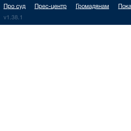
Про суд
Прес-центр
Громадянам
Пока
v1.38.1