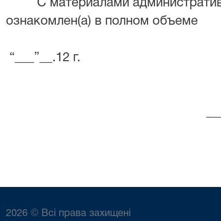
С материалами административно
ознакомлен(а) в полном объеме
“___”__.12 г.
________ (Ф. и
2026 © Всі права захищені