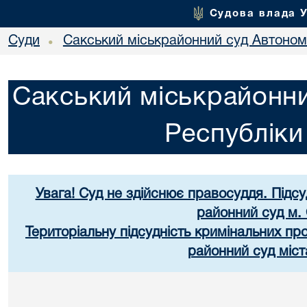
Судова влада 
Суди
Сакський міськрайонний суд Автоном
•
Сакський міськрайонни
Республік
Увага! Суд не здійснює правосуддя. Підс
районний суд м.
Територіальну підсудність кримінальних п
районний суд міст