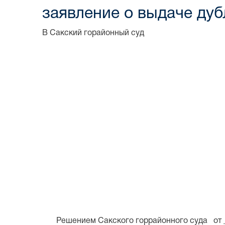
заявление о выдаче дуб
В Сакский горайонный суд
Заявите
______________
(Ф.И.О. истца, го
(адрес, тел
по делу
______________
(Ф.И.О. ответчика,
_________________
________
(адрес, тел
Решением Сакского горрайонного суда от ____