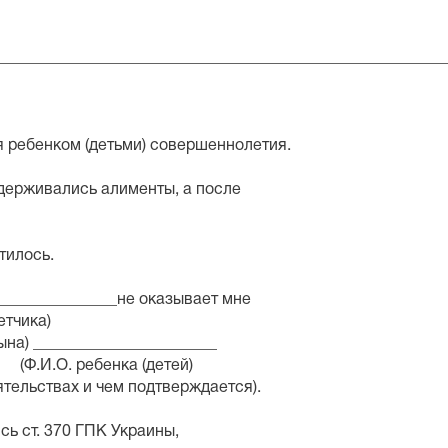
аны
________________________________________________________
 ребенком (детьми) совершеннолетия.
______удерживались алименты, а после
тилось.
___________________________не оказыва
ка)
на) _______________________
 (детей)
ятельствах и чем подтверждается).
 ст. 370 ГПК Украины,