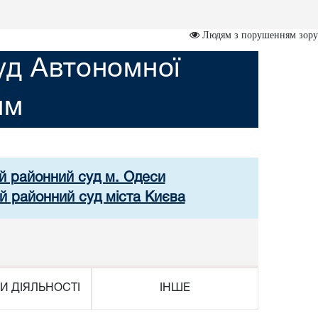
Людям з порушенням зору
уд Автономної
им
ий районний суд м. Одеси
й районний суд міста Києва
И ДІЯЛЬНОСТІ
ІНШЕ