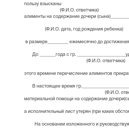
пользу взыск
(Ф.И.О. ответчика)
алименты на содержание дочери (сына)________
(Ф.И.О. дата, год рождения ребенка)
в размере_________ ежемесячно до достижения
До _______года с гр. _______________
(Ф.И.О. ответчика)
этого времени перечисление алиментов прекра
В настоящее время гр.________
(Ф.И.О. ответчи
материальной помощи на содержание дочери(сы
(Ф.И.О. ребенка
а исполнительный лист утерян (при каких обсто
На основании изложенного и руководствуясь