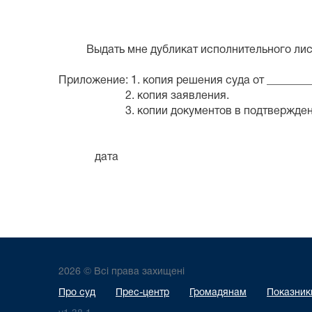
Выдать мне дубликат исполнительного листа
Приложение: 1. копия решения суда от ________
2. копия заявления.
3. копии документов в подтверждение фа
дата подп
2026 © Всі права захищені
Про суд
Прес-центр
Громадянам
Показники