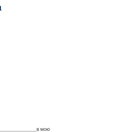
а
________________в мою