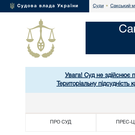
Сакський м
Судова влада України
Суди
•
Са
Увага! Суд не здійснює 
Територіальну підсудність
ПРО СУД
ПРЕС-Ц