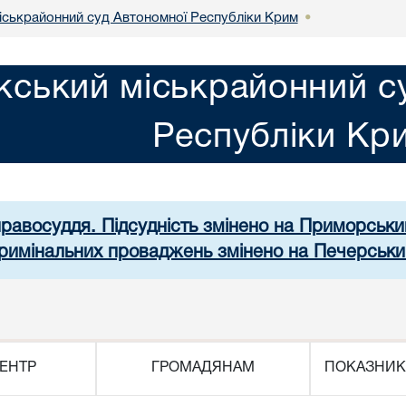
іськрайонний суд Автономної Республіки Крим
•
кський міськрайонний с
Республіки Кр
правосуддя. Підсудність змінено на Приморськ
 кримінальних проваджень змінено на Печерськи
ЕНТР
ГРОМАДЯНАМ
ПОКАЗНИК