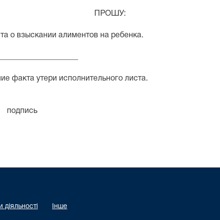
ПРОШУ:
 о взыскании алиментов на ребенка.
____________________
кта утери исполнительного листа.
ись
 діяльності
Інше