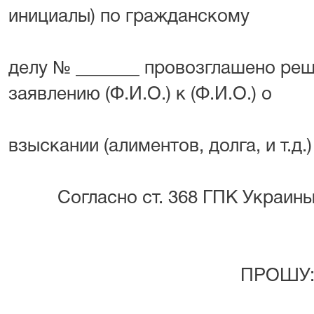
инициалы) по гражданскому
делу № _______ провозглашено реш
заявлению (Ф.И.О.) к (Ф.И.О.) о
взыскании (алиментов, долга, и т.д.)
Согласно ст. 368 ГПК Украины
ПРОШУ