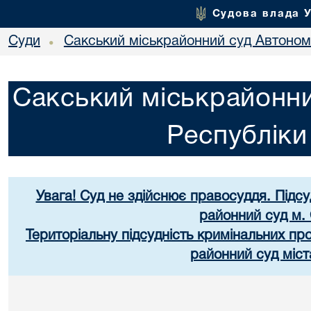
Судова влада 
Суди
Сакський міськрайонний суд Автоном
•
Сакський міськрайонни
Республік
Увага! Суд не здійснює правосуддя. Підс
районний суд м.
Територіальну підсудність кримінальних п
районний суд міст