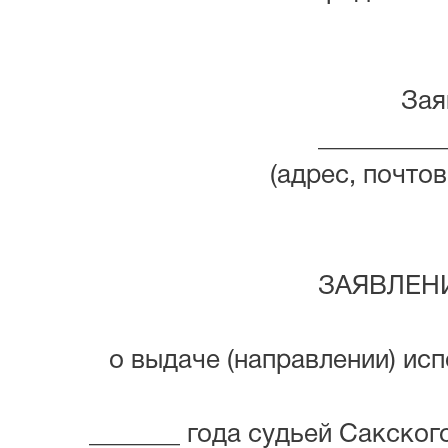
Заяв
__________
(адрес, почто
ЗАЯВЛЕН
о выдаче (направлении) ис
_______ года судьей Сакского г