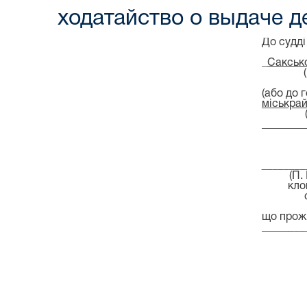
ходатайство о выдаче д
До судді
_
Сакськ
(або до 
міськра
________
________
(П.
кло
що прож
___
_
_
___