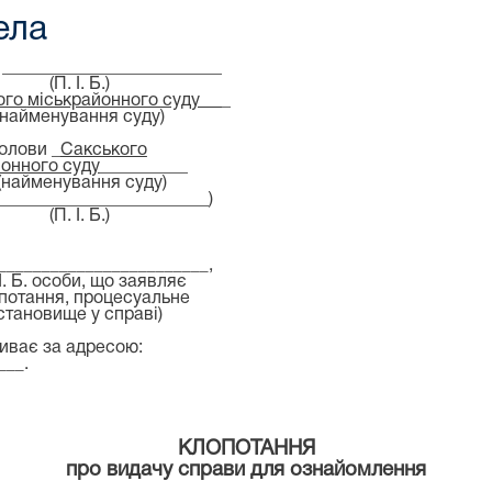
ела
 _________________________
(П. І. Б.)
ого
міськрайонного суду __
_
(найменування суду)
голови _
Сакського
йонного суду
__________
(найменування суду)
________________________)
(П. І. Б.)
________________________
,
 І. Б. особи, що заявляє
потання, процесуальне
становище у справі)
иває за адресою:
___
.
КЛОПОТАННЯ
про видачу справи для ознайомлення