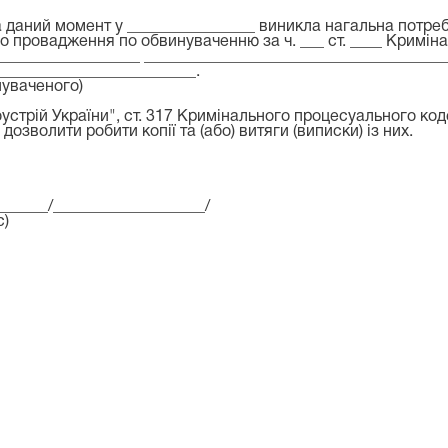
на даний момент у ________________ виникла нагальна потр
го провадження
по обвинуваченню
за ч. ___ ст. ____ Кримі
__________________ _____________________________________
_________________________
.
инуваченого)
доустрій України", ст. 317 Кримінального процесуального к
озволити робити копії та (або) витяги (виписки) із них.
______/___________________/
с)