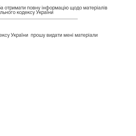
еба отримати повну інформацію щодо матеріалів
нального кодексу України
_________________________________
одексу України прошу видати мені матеріали