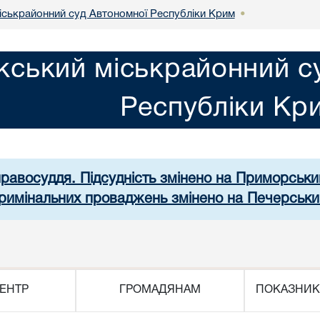
іськрайонний суд Автономної Республіки Крим
•
кський міськрайонний с
Республіки Кр
правосуддя. Підсудність змінено на Приморськ
 кримінальних проваджень змінено на Печерськи
ЕНТР
ГРОМАДЯНАМ
ПОКАЗНИК