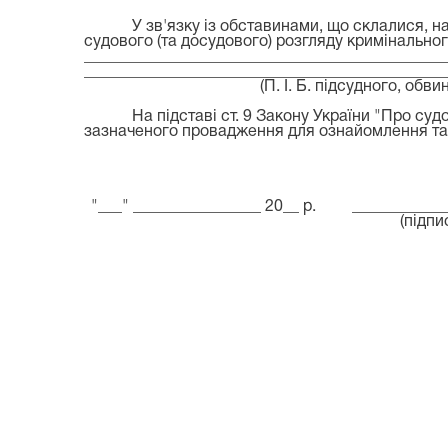
У зв'язку із обставинами, що склалися, 
судового (та досудового) розгляду кримінально
______________________________
_______________
________
_____________________________________
(П. І. Б. підсудного, обв
На підставі ст. 9 Закону України "Про су
зазначено
го провадження
для ознайомлення та д
"___"
____
____________ 20__ р.
____________
(підпи