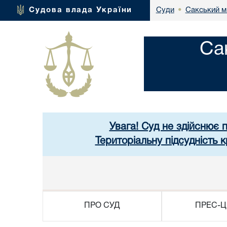
Сакський м
Судова влада України
Суди
•
Са
Увага! Суд не здійснює 
Територіальну підсудність
ПРО СУД
ПРЕС-Ц