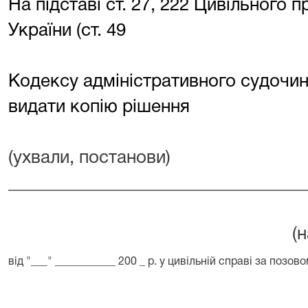
На підставі ст.
27
, 2
22
Цивільного п
України
(ст. 49
Кодексу адміністративного судочин
видати копію рішення
(ухвали, постанови)
_________________________________
(найменуванн
від "___" ___________ 200 _ р. у
цивільній справі за позово