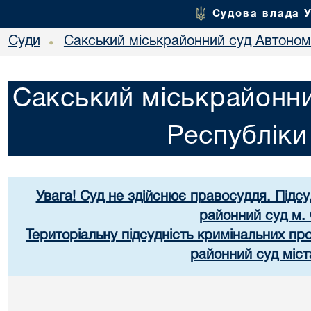
Судова влада 
Суди
Сакський міськрайонний суд Автоном
•
Сакський міськрайонни
Республік
Увага! Суд не здійснює правосуддя. Підс
районний суд м.
Територіальну підсудність кримінальних п
районний суд міст