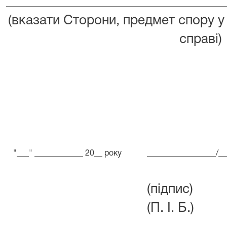
______________________________________________________
(вказати Cторони, предмет спору у 
справі)
"___" ____________ 20__ року
_________________/__
(під
(П. І. Б.)