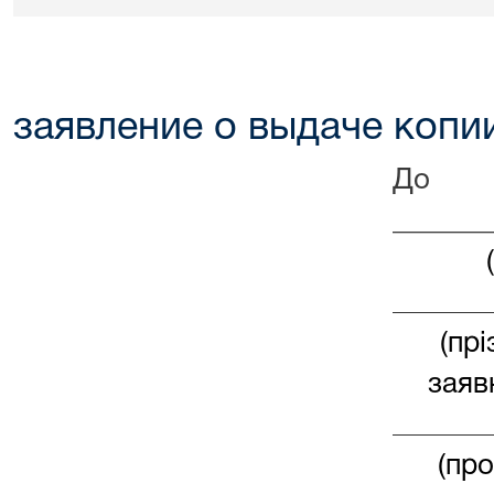
заявление о выдаче копи
До
_______
___________
(прі
заяв
___________
(пр