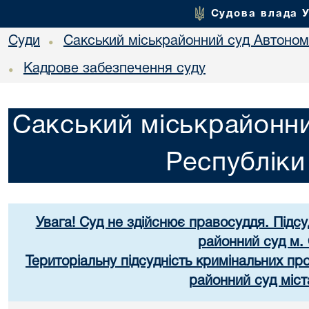
Судова влада 
Суди
Сакський міськрайонний суд Автоном
•
Кадрове забезпечення суду
•
Сакський міськрайонни
Республік
Увага! Суд не здійснює правосуддя. Підс
районний суд м.
Територіальну підсудність кримінальних п
районний суд міст