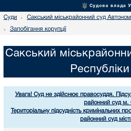
Судова влада 
Суди
Сакський міськрайонний суд Автоном
•
Запобігання корупції
•
Сакський міськрайонни
Республік
Увага! Суд не здійснює правосуддя. Підс
районний суд м.
Територіальну підсудність кримінальних п
районний суд міст