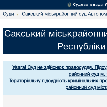
Судова влада 
Суди
Сакський міськрайонний суд Автоном
•
Сакський міськрайонни
Республік
Увага! Суд не здійснює правосуддя. Підс
районний суд м.
Територіальну підсудність кримінальних п
районний суд міст