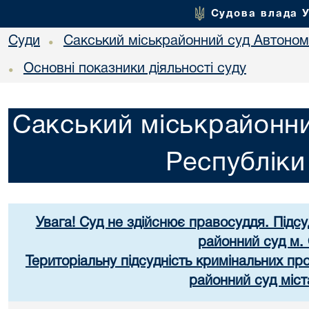
Судова влада 
Суди
Сакський міськрайонний суд Автоном
•
Основні показники діяльності суду
•
Сакський міськрайонни
Республік
Увага! Суд не здійснює правосуддя. Підс
районний суд м.
Територіальну підсудність кримінальних п
районний суд міст